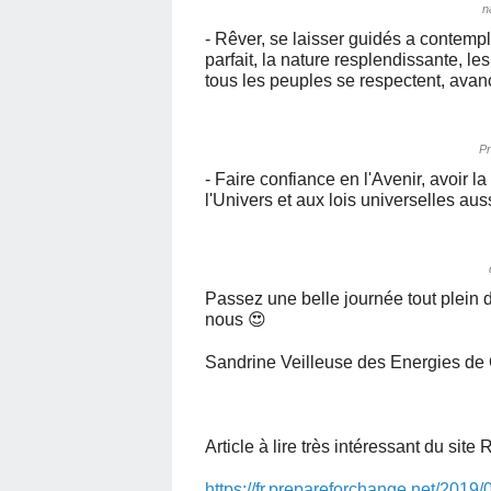
n
- Rêver, se laisser guidés a contempl
parfait, la nature resplendissante, l
tous les peuples se respectent, ava
Pr
- Faire confiance en l'Avenir, avoir la
l'Univers et aux lois universelles aus
Passez une belle journée tout plein
nous 😍
Sandrine Veilleuse des Energies de
Article à lire très intéressant du site 
https://fr.prepareforchange.net/2019/0