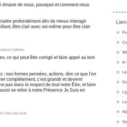
 qui émane de nous, pourquoi et comment nous
onnaitre profondément afin de mieux interagir
Lien
illant, être clair avec soi-même pour être clair
Po
Co
uérison Cellulaire
We
es, ce qui peut être corrigé et faire appel au bon
le
Lè
ns : nos formes pensées, actions, dire ce que l'on
umer complètement, c'est grandir et devenir
Go
e pas dans le respect de tout notre Être, et faire
 aussi se relier à notre Présence Je Suis en
Li
Le
Ré
us n'êtes pas seuls
Vi