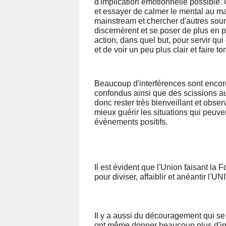
d'implication émotionnelle possible.
et essayer de calmer le mental au m
mainstream et chercher d'autres sour
discernèrent et se poser de plus en p
action, dans quel but, pour servir qu
et de voir un peu plus clair et faire 
Beaucoup d'interférences sont encor
confondus ainsi que des scissions
donc rester très bienveillant et obser
mieux guérir les situations qui peuve
évènements positifs.
Il est évident que l'Union faisant la 
pour diviser, affaiblir et anéantir l'
Il y a aussi du découragement qui se
ont même donner beaucoup plus d'im