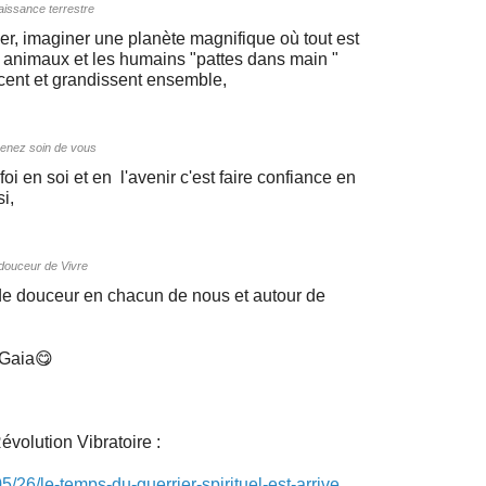
aissance terrestre
er, imaginer une planète magnifique où tout est
es animaux et les humains "pattes dans main "
ncent et grandissent ensemble,
enez soin de vous
 foi en soi et en l'avenir c'est faire confiance en
si,
douceur de Vivre
 de douceur en chacun de nous et autour de
 Gaia😋
Révolution Vibratoire :
5/26/le-temps-du-guerrier-spirituel-est-arrive