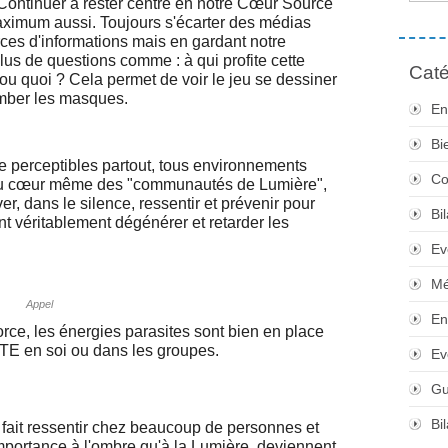
 Continuer à rester centré en notre Cœur Source
aximum aussi. Toujours s'écarter des médias
ces d'informations mais en gardant notre
lus de questions comme : à qui profite cette
Caté
i ou quoi ? Cela permet de voir le jeu se dessiner
tomber les masques.
En
Bi
e perceptibles partout, tous environnements
Co
 au cœur même des "communautés de Lumière",
ver, dans le silence, ressentir et prévenir pour
Bi
nt véritablement dégénérer et retarder les
Ev
Mé
Appel
En
Force, les énergies parasites sont bien en place
UNITE en soi ou dans les groupes.
Ev
Gu
Bi
 fait ressentir chez beaucoup de personnes et
portance à l'ombre qu'à la Lumière, deviennent