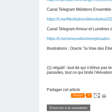
Canal Telegram Méditons Ensemble po
https://t.me/MeditationsMondiales2
Canal Telegram Amour et Lumières d
https://t.me/amouretlumierepleiades
Illustrations : Oracle "la Voie des E
(1) négatif : tout de qui n'élève pas l
parasites, tout ce qui bride l'élévatio
Partager cet article
Repost
0
S'inscrire à la newsletter