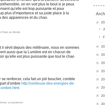
éhensible, on en voit plus le bout si je peux
ensent qu'elle est trop puissante et pour
p plus d'importance et sa juste place à la
Arch
elà des apparences et du chao.
20
J
e Poids du Monde
F
20
 et il sévit depuis des millénaire, nous en sommes
ent aussi que la Lumière est en chacun de
20
oir qu'elle est plus puissante que tout le chao
20
20
r se renforcer, cela fait un joli bouclier, comble
20
s part d'ombre
http://veilleuse-des-energies-de-
20
d-ombre.html
20
onner, se pardonner
20