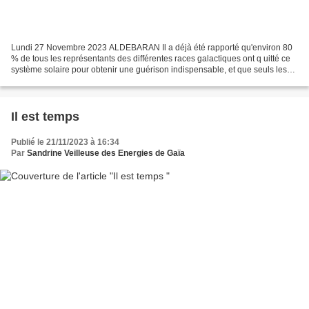
Lundi 27 Novembre 2023 ALDEBARAN Il a déjà été rapporté qu'environ 80
% de tous les représentants des différentes races galactiques ont q uitté ce
système solaire pour obtenir une guérison indispensable, et que seuls les
êtres les plus forts et les plus...
Il est temps
Publié le 21/11/2023 à 16:34
Par
Sandrine Veilleuse des Energies de Gaïa