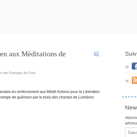
en aux Méditations de
Suiv
…
use des Energies de Gaïa
Mandala en renforcement aux Médit-Actions pour la Libération
l'énergie de guérison par le biais des champs de Lumières
News
Abonne
article
Email