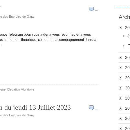
"
…
Arch
use des Energies de Gaïa
20
groupe Telegram pour vous aider à vous reconnecter à vous
J
pas seulement théorique, ce sera un accompagnement dans la
.
F
20
20
20
20
que, Elevation Vibratoire
20
 du jeudi 13 Juillet 2023
20
…
use des Energies de Gaïa
20
20