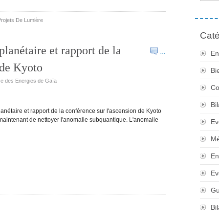
Projets De Lumière
Caté
planétaire et rapport de la
…
En
 de Kyoto
Bi
use des Energies de Gaïa
Co
Bi
 planétaire et rapport de la conférence sur l'ascension de Kyoto
t maintenant de nettoyer l'anomalie subquantique. L'anomalie
Ev
Mé
En
Ev
Gu
Bi