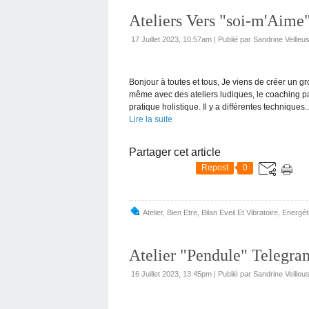
Ateliers Vers "soi-m'Aime
17 Juillet 2023, 10:57am
|
Publié par Sandrine Veille
Bonjour à toutes et tous, Je viens de créer un 
même avec des ateliers ludiques, le coaching 
pratique holistique. Il y a différentes techniques..
Lire la suite
Partager cet article
Repost
0
Atelier
,
Bien Etre
,
Bilan Eveil Et Vibratoire
,
Energéti
Atelier "Pendule" Telegram
16 Juillet 2023, 13:45pm
|
Publié par Sandrine Veille