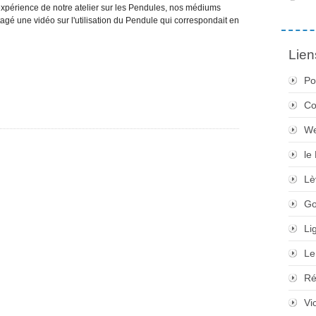
 expérience de notre atelier sur les Pendules, nos médiums
tagé une vidéo sur l'utilisation du Pendule qui correspondait en
Lien
Po
Co
We
le
Lè
Go
Li
Le
Ré
Vi