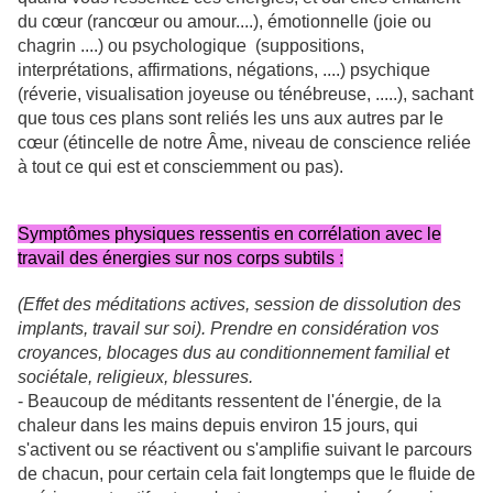
du cœur (rancœur ou amour....), émotionnelle (joie ou
chagrin ....) ou psychologique (suppositions,
interprétations, affirmations, négations, ....) psychique
(réverie, visualisation joyeuse ou ténébreuse, .....), sachant
que tous ces plans sont reliés les uns aux autres par le
cœur (étincelle de notre Âme, niveau de conscience reliée
à tout ce qui est et consciemment ou pas).
Symptômes physiques ressentis en corrélation avec le
travail des énergies sur nos corps subtils :
(Effet des méditations actives, session de dissolution des
implants, travail sur soi). Prendre en considération vos
croyances, blocages dus au conditionnement familial et
sociétale, religieux, blessures.
- Beaucoup de méditants ressentent de l'énergie, de la
chaleur dans les mains depuis environ 15 jours, qui
s'activent ou se réactivent ou s'amplifie suivant le parcours
de chacun, pour certain cela fait longtemps que le fluide de