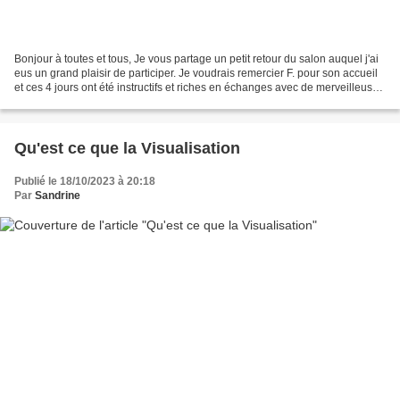
Bonjour à toutes et tous, Je vous partage un petit retour du salon auquel j'ai
eus un grand plaisir de participer. Je voudrais remercier F. pour son accueil
et ces 4 jours ont été instructifs et riches en échanges avec de merveilleuses
Âmes. J'ai rencontré...
Qu'est ce que la Visualisation
Publié le 18/10/2023 à 20:18
Par
Sandrine