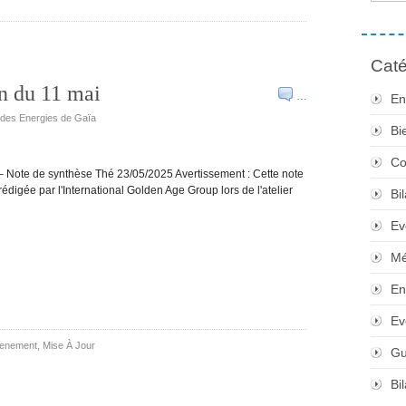
Caté
an du 11 mai
…
En
e des Energies de Gaïa
Bi
Co
te de synthèse Thé 23/05/2025 Avertissement : Cette note
édigée par l'International Golden Age Group lors de l'atelier
Bi
Ev
Mé
En
Ev
enement
,
Mise À Jour
Gu
Bi