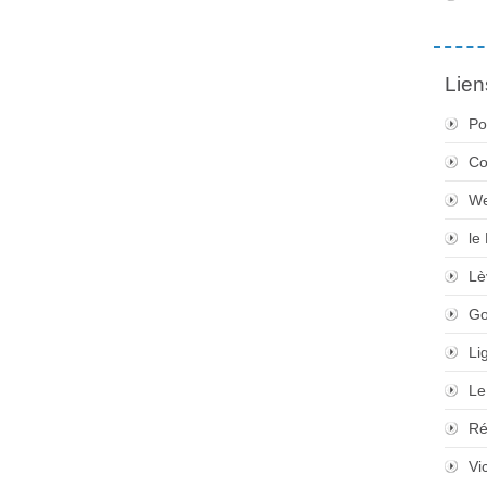
Lien
Po
Co
We
le
Lè
Go
Li
Le
Ré
Vi