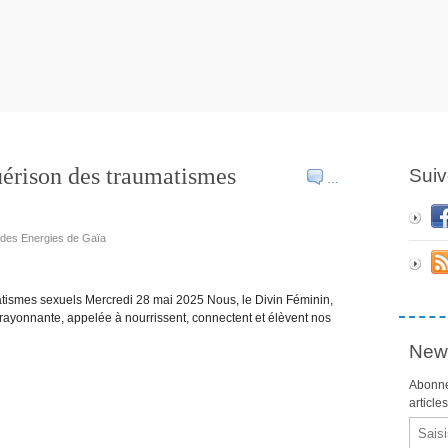
uérison des traumatismes
Suiv
…
e des Energies de Gaïa
atismes sexuels Mercredi 28 mai 2025 Nous, le Divin Féminin,
ayonnante, appelée à nourrissent, connectent et élèvent nos
News
Abonne
article
Email