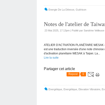
Energie De La Déesse
,
Guérison
Notes de l'atelier de Taiw
23 Mai 2025, 17:13pm
|
Publié par Sandrine Veilleus
ATELIER D'ACTIVATION PLANÉTAIRE WESAK – No
est une traduction inversée d'une note chinoise r
d'activation planétaire WESAK à Taipei. La...
Lire la suite
Partager cet article
Repost
0
Energétique
,
Energétique, Elevation Vibratoire
,
Ev