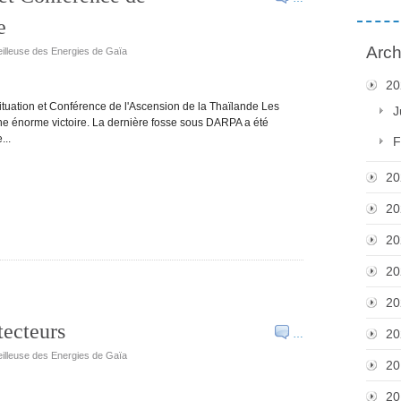
e
Arch
eilleuse des Energies de Gaïa
20
ituation et Conférence de l'Ascension de la Thaïlande Les
J
e énorme victoire. La dernière fosse sous DARPA a été
...
F
20
20
20
20
20
ecteurs
20
…
eilleuse des Energies de Gaïa
20
20