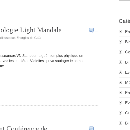
Caté
nologie Light Mandala
…
En
eilleuse des Energies de Gaïa
Bi
Co
des séances VN Star pour la guérison plus physique en
 avec les Lumières Violettes qui va soulager le corps
Bi
x...
Ev
Mé
En
Ev
Gu
Bi
 et Conférence de
…