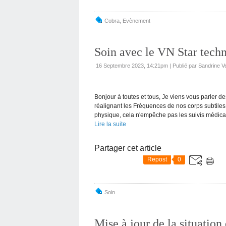
Cobra
,
Evènement
Soin avec le VN Star tech
16 Septembre 2023, 14:21pm
|
Publié par Sandrine V
Bonjour à toutes et tous, Je viens vous parler 
réalignant les Fréquences de nos corps subtiles
physique, cela n'empêche pas les suivis médicau
Lire la suite
Partager cet article
Repost
0
Soin
Mise à jour de la situation