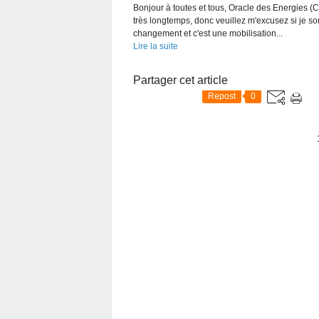
Bonjour à toutes et tous, Oracle des Energies (C
très longtemps, donc veuillez m'excusez si je sor
changement et c'est une mobilisation...
Lire la suite
Partager cet article
Repost
0