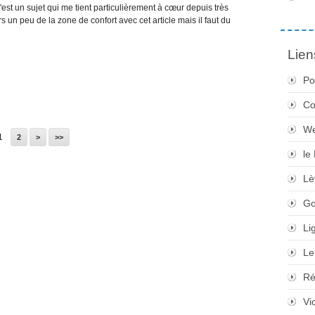
'est un sujet qui me tient particulièrement à cœur depuis très
s un peu de la zone de confort avec cet article mais il faut du
Lien
Po
Co
We
1
2
>
>>
le
Lè
Go
Li
Le
Ré
Vi