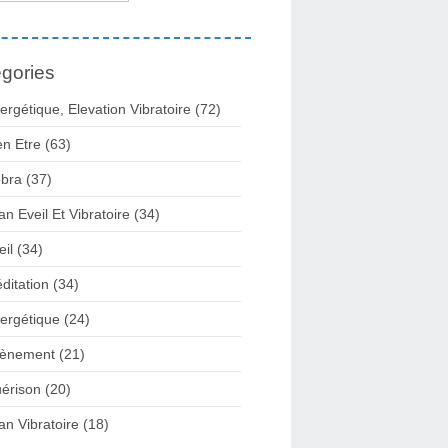
gories
ergétique, Elevation Vibratoire
(72)
en Etre
(63)
bra
(37)
lan Eveil Et Vibratoire
(34)
eil
(34)
ditation
(34)
ergétique
(24)
ènement
(21)
érison
(20)
lan Vibratoire
(18)