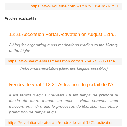
https://www.youtube.com/watch?v=u5eRg2NvcLE
Articles explicatifs
12:21 Ascension Portal Activation on August 12th, August 18th & August 21st, 2025
A blog for organizing mass meditations leading to the Victory
of the Light!
https://www.welovemassmeditation.com/2025/07/1221-ascension-portal-activation-on-august-12th-august-18th-august-21st-2025.html
Welovemassmeditation (choix des langues possibles)
Rendez-le viral ! 12:21 Activation du portail de l'Ascension 12 août - 18 août- 21 août 2025 | Révolution Vibratoire
Il est temps d'agir à nouveau ! Il est temps de prendre le
destin de notre monde en main ! Nous sommes tous
d'accord pour dire que le processus de libération planétaire
prend trop de temps et qu...
https://revolutionvibratoire.fr/rendez-le-viral-1221-activation-du-portail-de-lascension-12-aout-18-aout-21-aout-2025/