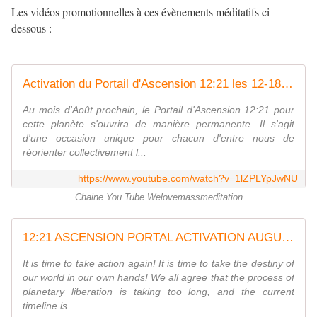
Les vidéos promotionnelles à ces évènements méditatifs ci
dessous :
Activation du Portail d'Ascension 12:21 les 12-18-21 Août - French promotional video 4
Au mois d'Août prochain, le Portail d'Ascension 12:21 pour
cette planète s'ouvrira de manière permanente. Il s'agit
d'une occasion unique pour chacun d'entre nous de
réorienter collectivement l...
https://www.youtube.com/watch?v=1lZPLYpJwNU
Chaine You Tube Welovemassmeditation
12:21 ASCENSION PORTAL ACTIVATION AUGUST 12-AUGUST 18-AUGUST 21, 2025 - English Promo Video 1
It is time to take action again! It is time to take the destiny of
our world in our own hands! We all agree that the process of
planetary liberation is taking too long, and the current
timeline is ...