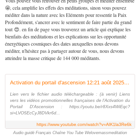
Vous pouvez vous retrouver en petits groupes et méditer ensemble
🤩, cela amplifie les effets des méditations, sinon vous pouvez
méditer dans la nature avec les Eléments pour ressentir la Paix
Profondément, s'ancrer avec le sentiment de faire partie du grand
tout 😍. en fin de page vous trouverez un article qui explique les
bienfaits des méditations et les explications sur les opportunité
énergétiques cosmiques des dates auxquelles nous devons
méditer, n'hésitez pas à partager autour de vous, nous devons
atteindre la masse critique de 144 000 méditants.
Activation du portail d'ascension 12:21 août 2025 - French guided audio 1
Lien vers le fichier audio téléchargeable : (à venir) Liens
vers les vidéos promotionnelles françaises de l'Activation du
Portail D'Ascension : https://youtu.be/r8Xxs4WiEqc?
si=LVO5EcCyJ8DVkr6d...
https://www.youtube.com/watch?v=AIK1la3Re6k
Audio guidé Français Chaîne You Tube Welovemassmeditation