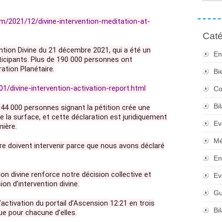
/2021/12/divine-intervention-meditation-at-
Caté
vention Divine du 21 décembre 2021, qui a été un
En
ticipants. Plus de 190 000 personnes ont
ration Planétaire.
Bi
1/divine-intervention-activation-report.html
Co
Bi
144 000 personnes signant la pétition crée une
de la surface, et cette déclaration est juridiquement
Ev
mière.
Mé
ère doivent intervenir parce que nous avons déclaré
En
on divine renforce notre décision collective et
Ev
ion d’intervention divine.
Gu
’activation du portail d’Ascension 12:21 en trois
Bi
ue pour chacune d’elles.