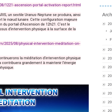
08/1221-ascension-portal-activation-report.html
Arch
S, un sextile Uranus-Neptune se produira, ainsi
h et le nœud lunaire. Cette configuration majeure
20
on du portail d'Ascension de 12h21. C'est le
sus d'intervention physique à la surface de la
J
F
/2025/08/physical-intervention-meditation-on-
20
ontinuerons la méditation d'intervention physique
20
a contribuera grandement à maintenir l'énergie
20
physique.
20
20
20
20
20