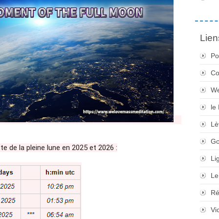
Lien
Po
Co
We
le
Lè
Go
cte de la pleine lune en 2025 et 2026 :
Li
Le
Ré
Vi