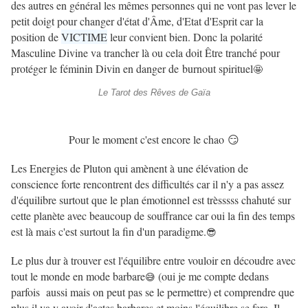
des autres en général les mêmes personnes qui ne vont pas lever le
petit doigt pour changer d'état d'Âme, d'Etat d'Esprit car la
position de
VICTIME
leur convient bien. Donc la polarité
Masculine Divine va trancher là ou cela doit Être tranché pour
protéger le féminin Divin en danger de burnout spirituel
🤩
Le Tarot des Rêves de Gaïa
Pour le moment c'est encore le chao 😏
Les Energies de Pluton qui amènent à une élévation de
conscience forte rencontrent des difficultés car il n'y a pas assez
d'équilibre surtout que le plan émotionnel est trèsssss chahuté sur
cette planète avec beaucoup de souffrance car oui la fin des temps
est là mais c'est surtout la fin d'un paradigme.
😎
Le plus dur à trouver est l'équilibre entre vouloir en découdre avec
tout le monde en mode barbare
(oui je me compte dedans
😅
parfois aussi mais on peut pas se le permettre) et comprendre que
plus il va y avoir d'actes barbares et moins l'équilibre se fera. Il