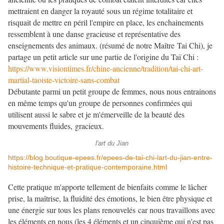
mettraient en danger la royauté sous un régime totalitaire et
risquait de mettre en péril l'empire en place, les enchainements
ressemblent à une danse gracieuse et représentative des
enseignements des animaux. (résumé de notre Maître Tai Chi), je
partage un petit article sur une partie de l'origine du Taï Chi :
https://www.visiontimes.fr/chine-ancienne/tradition/tai-chi-art-
martial-taoiste-victoire-sans-combat
Débutante parmi un petit groupe de femmes, nous nous entrainons
en même temps qu'un groupe de personnes confirmées qui
utilisent aussi le sabre et je m'émerveille de la beauté des
mouvements fluides, gracieux.
l'art du Jian
https://blog.boutique-epees.fr/epees-de-tai-chi-lart-du-jian-entre-
histoire-technique-et-pratique-contemporaine.html
Cette pratique m'apporte tellement de bienfaits comme le lâcher
prise, la maîtrise, la fluidité des émotions, le bien être physique et
une énergie sur tous les plans renouvelés car nous travaillons avec
les éléments en nous (les 4 éléments et un cinquième qui n'est pas