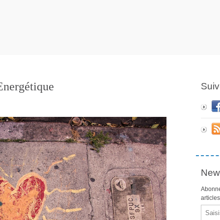
Energétique
Suiv
News
Abonne
article
Email