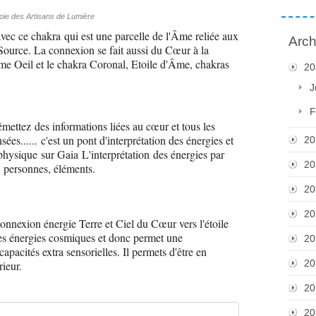
oie des Artisans de Lumière
 avec ce chakra qui est une parcelle de l'Âme reliée aux
Arch
Source. La connexion se fait aussi du Cœur à la
3eme Oeil et le chakra Coronal, Etoile d'Âme, chakras
20
J
F
 émettez des informations liées au cœur et tous les
ées...... c'est un pont d'interprétation des énergies et
20
physique sur Gaia L'interprétation des énergies par
20
, personnes, éléments.
20
20
connexion énergie Terre et Ciel du Cœur vers l'étoile
les énergies cosmiques et donc permet une
20
capacités extra sensorielles. Il permets d'être en
20
ieur.
20
20