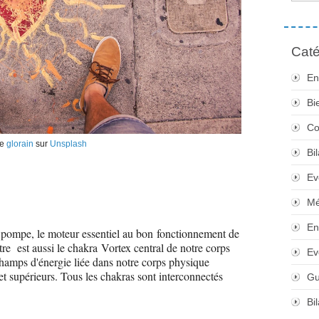
Caté
En
Bi
Co
de
glorain
sur
Unsplash
Bi
Ev
Mé
En
 pompe, le moteur essentiel au bon fonctionnement de
stre est aussi le chakra Vortex central de notre corps
Ev
 champs d'énergie liée dans notre corps physique
et supérieurs. Tous les chakras sont interconnectés
Gu
Bi