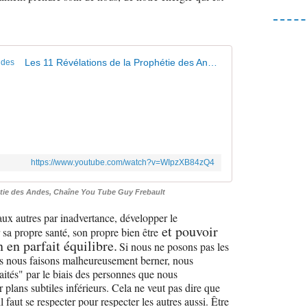
Les 11 Révélations de la Prophétie des Andes
https://www.youtube.com/watch?v=WIpzXB84zQ4
hétie des Andes, Chaîne You Tube Guy Frebault
aux autres par inadvertance, développer le
et pouvoir
 sa propre santé, son propre bien être
en parfait équilibre.
Si nous ne posons pas les
ous nous faisons malheureusement berner, nous
aités" par le biais des personnes que nous
ur plans subtiles inférieurs. Cela ne veut pas dire que
aut se respecter pour respecter les autres aussi. Être