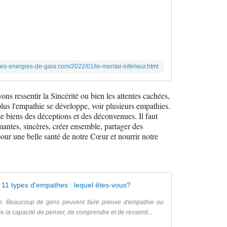
B
o
n
j
o
u
-des-energies-de-gaia.com/2022/01/le-mental-inferieur.html
r
a
t
 ressentir la Sincérité ou bien les attentes cachées,
o
us l'empathie se développe, voir plusieurs empathies.
u
vite biens des déceptions et des déconvenues. Il faut
t
mantes, sincères, créer ensemble, partager des
e
r une belle santé de notre Cœur et nourrir notre
s
e
t
t
o
11 types d'empathes : lequel êtes-vous?
u
e. Beaucoup de gens peuvent faire preuve d'empathie ou
s
ie la capacité de penser, de comprendre et de ressenti...
,
N