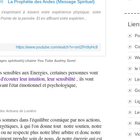
La Prophétie des Andes (Message Spirituel)
'exprimant à travers votre expérience physique, votre
Pointe de la pensée. Et en affinant votre expérien...
Lien
Po
Co
https://www.youtube.com/watch?v=snlZPn9yHc8
We
ges spirituels) chaine You Tube Audrey Soret
le
 sensibles aux Energies, certaines personnes vont
r
d'écouter leur intuition
,
leur sensibilité ,
ils vont
Lè
vant l'état émotionnel et psychologique,
Go
Li
des Artisans de Lumière
Le
ous sommes dans l'équilibre cosmique par nos actions,
Ré
rgétiques, à qui l'on donne tout notre soutien, notre
, ou ne respecte plus notre libre arbitre et donc notre
Vi
raiment prendre soin de nous, de notre énergie qui est