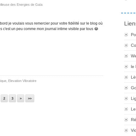
eilleuse des Energies de Gaïa
Lien
ord je voulais vous remercier pour votre fidélité sur le blog où
s c'est un peu comme mon journal intime visible par tous 😂
Po
Co
We
le
Lè
ique, Elevation Vibratoire
Go
Li
2
3
>
>>
Le
Ré
Vi