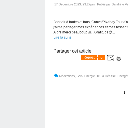
17 Décembre 2023, 23:27pm
|
Publié par Sandrine V
Bonsoir à toutes et tous, Canva/Pixabay Tout d'ab
j'aime partager mes expériences et mes ressenti
Alors merci beaucoup 🙏 , Gratitude😍...
Lire la suite
Partager cet article
Repost
0
Méditations
,
Soin
,
Energie De La Déesse
,
Energét
1