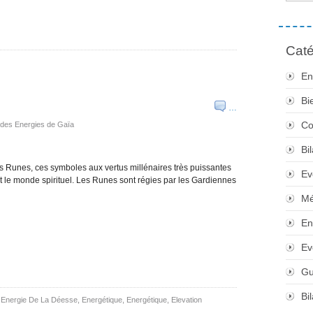
Caté
En
Bi
…
Co
e des Energies de Gaïa
Bi
es Runes, ces symboles aux vertus millénaires très puissantes
Ev
t le monde spirituel. Les Runes sont régies par les Gardiennes
Mé
En
Ev
Gu
Bi
,
Energie De La Déesse
,
Energétique
,
Energétique, Elevation