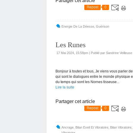
Partager cet article
Repost
0
Energie De La Déesse
,
Guérison
Les Runes
17 Mai 2024, 15:58pm
|
Publié par Sandrine Veilleus
Bonjour à toutes et tous, Je viens vous parler d
qui sont le dialogues entre le monde physique e
du temps qui sont les Nornes tisseuse...
Lire la suite
Partager cet article
Repost
0
Ancrage
,
Bilan Eveil Et Vibratoire
,
Bilan Vibratoire
Vibratoire