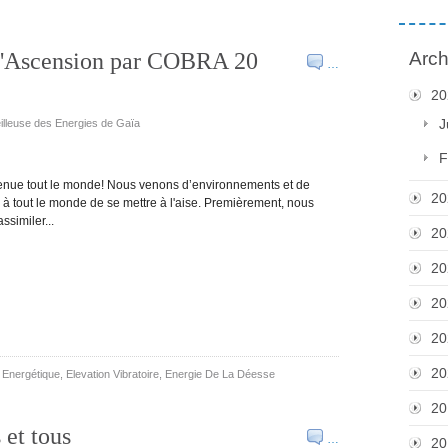
s d'Ascension par COBRA 20
Arch
…
20
J
eilleuse des Energies de Gaïa
F
nue tout le monde! Nous venons d’environnements et de
20
à tout le monde de se mettre à l'aise. Premièrement, nous
ssimiler...
20
20
20
20
20
,
Energétique, Elevation Vibratoire
,
Energie De La Déesse
20
 et tous
…
20