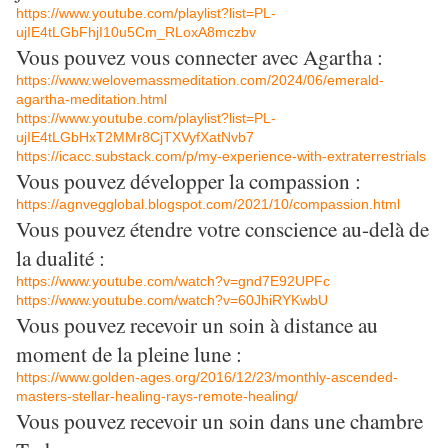
https://www.youtube.com/playlist?list=PL-
ujIE4tLGbFhjI10u5Cm_RLoxA8mczbv
Vous pouvez vous connecter avec Agartha :
https://www.welovemassmeditation.com/2024/06/emerald-
agartha-meditation.html
https://www.youtube.com/playlist?list=PL-
ujIE4tLGbHxT2MMr8CjTXVyfXatNvb7
https://icacc.substack.com/p/my-experience-with-extraterrestrials
Vous pouvez développer la compassion :
https://agnvegglobal.blogspot.com/2021/10/compassion.html
Vous pouvez étendre votre conscience au-delà de
la dualité :
https://www.youtube.com/watch?v=gnd7E92UPFc
https://www.youtube.com/watch?v=60JhiRYKwbU
Vous pouvez recevoir un soin à distance au
moment de la pleine lune :
https://www.golden-ages.org/2016/12/23/monthly-ascended-
masters-stellar-healing-rays-remote-healing/
Vous pouvez recevoir un soin dans une chambre