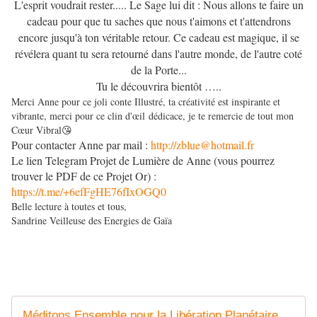
L'esprit voudrait rester..... Le Sage lui dit : Nous allons te faire un
cadeau pour que tu saches que nous t'aimons et t'attendrons
encore jusqu'à ton véritable retour. Ce cadeau est magique, il se
révélera quant tu sera retourné dans l'autre monde, de l'autre coté
de la Porte...
Tu le découvrira bientôt …..
Merci Anne pour ce joli conte Illustré, ta créativité est inspirante et
vibrante, merci pour ce clin d'œil dédicace, je te remercie de tout mon
Cœur Vibral
😘
Pour contacter Anne par mail :
http://zblue@hotmail.fr
Le lien Telegram Projet de Lumière de Anne (vous pourrez
trouver le PDF de ce Projet Or) :
https://t.me/+6efFgHE76fIxOGQ0
Belle lecture à toutes et tous,
Sandrine Veilleuse des Energies de Gaïa
Méditons Ensemble pour la Libération Planétaire🌎❤️🐬