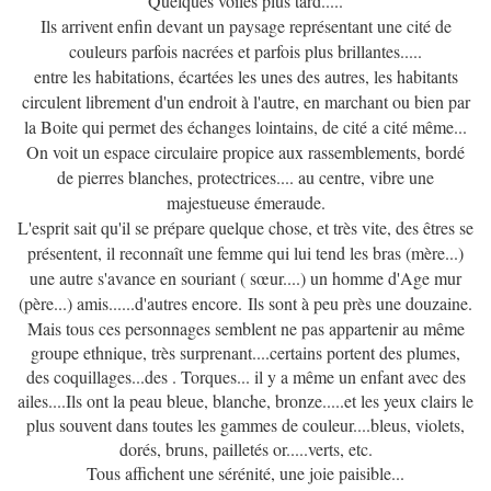
Quelques voiles plus tard.....
Ils arrivent enfin devant un paysage représentant une cité de
couleurs parfois nacrées et parfois plus brillantes.....
entre les habitations, écartées les unes des autres, les habitants
circulent librement d'un endroit à l'autre, en marchant ou bien par
la Boite qui permet des échanges lointains, de cité a cité même...
On voit un espace circulaire propice aux rassemblements, bordé
de pierres blanches, protectrices.... au centre, vibre une
majestueuse émeraude.
L'esprit sait qu'il se prépare quelque chose, et très vite, des êtres se
présentent, il reconnaît une femme qui lui tend les bras (mère...)
une autre s'avance en souriant ( sœur....) un homme d'Age mur
(père...) amis......d'autres encore. Ils sont à peu près une douzaine.
Mais tous ces personnages semblent ne pas appartenir au même
groupe ethnique, très surprenant....certains portent des plumes,
des coquillages...des . Torques... il y a même un enfant avec des
ailes....Ils ont la peau bleue, blanche, bronze.....et les yeux clairs le
plus souvent dans toutes les gammes de couleur....bleus, violets,
dorés, bruns, pailletés or.....verts, etc.
Tous affichent une sérénité, une joie paisible...