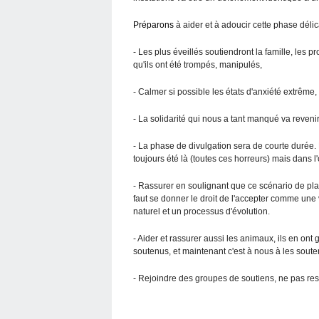
Préparons
à aider et à adoucir cette phase délic
- Les plus éveillés soutiendront la famille, les pr
qu'ils ont été trompés, manipulés,
- Calmer si possible les états d'anxiété extrême
- La solidarité qui nous a tant manqué va reveni
- La phase de divulgation sera de courte durée. B
toujours été là (toutes ces horreurs) mais dans l
- Rassurer en soulignant que ce scénario de planè
faut se donner le droit de l'accepter comme un
naturel et un processus d'évolution.
- Aider et rassurer aussi les animaux, ils en ont
soutenus, et maintenant c'est à nous à les souten
- Rejoindre des groupes de soutiens, ne pas res