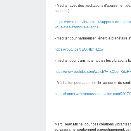
- Méditer avec des méditations d'apaisement des
supports) :
https://revolutionvibratoire.fr/supports-de-medi
vous-etes-attendus-a-lappel/
- méditer pour harmoniser l'énergie planétaire av
https://youtu.be/qEQtHBhHZzw
- méditer pour transmuter toutes les vibrations 
https://www.youtube.com/watch?v=sQbgr-Kdz
- Méditation pour apporter de l'amour et du sout
https://french.welovemassmeditation.com/2017/
Merci Jean Michel pour ces créations vibrantes 
et rassurante, soutiennent énergétiquement, ce 