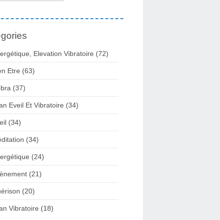
gories
ergétique, Elevation Vibratoire
(72)
en Etre
(63)
bra
(37)
lan Eveil Et Vibratoire
(34)
eil
(34)
ditation
(34)
ergétique
(24)
ènement
(21)
érison
(20)
lan Vibratoire
(18)