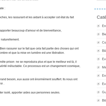
ate :
Caté
oches, les rassurant et les aidant à accepter cet état du fait
En
, apporter beaucoup d'amour et de bienveillance,
Bi
r naturellement.
Co
ien rassurer sur le fait que cela fait partie des choses qui ont
Bi
'ombre et que la mise en lumière est une libération.
Ev
te prison ne se reproduira plus et que le meilleur est là, il
e vérité inéluctable. Ce processus est un changement cosmique,
Mé
En
 grand besoin, eux aussi ont énormément souffert. Ils nous ont
ir .
Ev
Gu
ter isolé, apporter aides aux personnes seules.
Bi