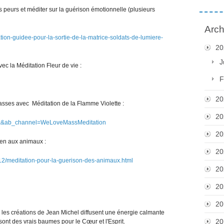
 peurs et méditer sur la guérison émotionnelle (plusieurs
Arch
tation-guidee-pour-la-sortie-de-la-matrice-soldats-de-lumiere-
20
J
ec la Méditation Fleur de vie :
F
20
basses avec Méditation de la Flamme Violette :
20
Hk&ab_channel=WeLoveMassMeditation
20
ien aux animaux :
20
12/meditation-pour-la-guerison-des-animaux.html
20
20
20
: les créations de Jean Michel diffusent une énergie calmante
20
sont des vrais baumes pour le Cœur et l'Esprit.