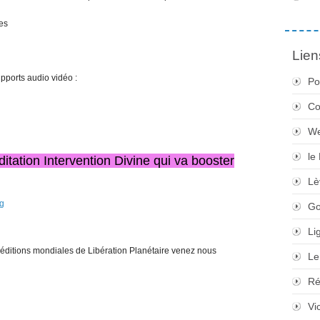
es
Lien
pports audio vidéo :
Po
Co
We
le
tation Intervention Divine qui va booster
Lè
g
Go
Li
éditions mondiales de Libération Planétaire venez nous
Le
Ré
Vi