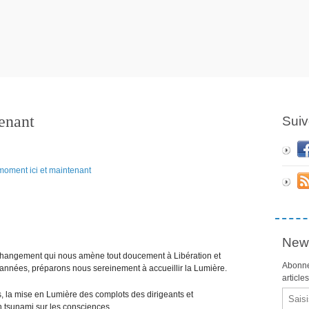
enant
Suiv
News
angement qui nous amène tout doucement à Libération et
Abonne
nées, préparons nous sereinement à accueillir la Lumière.
article
Email
 la mise en Lumière des complots des dirigeants et
un tsunami sur les consciences.