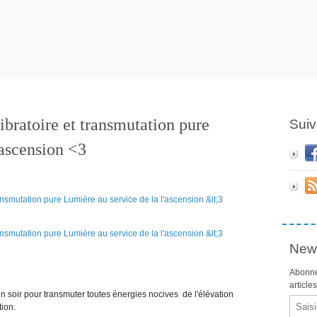
ibratoire et transmutation pure
Suiv
'ascension <3
News
Abonne
article
in soir pour transmuter toutes énergies nocives de l'élévation
Email
tion.