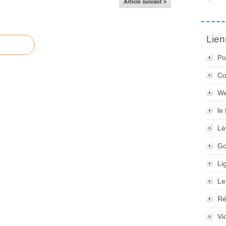
Article suivant »
Lien
Po
Co
We
le
Lè
Go
Li
Le
Ré
Vi