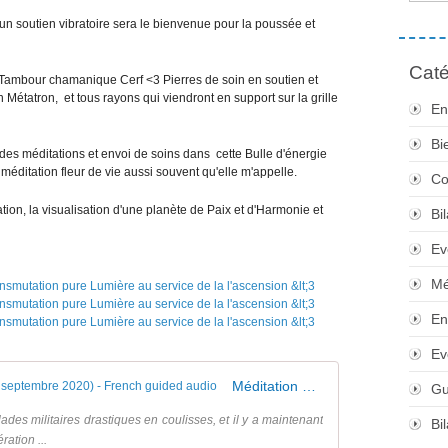
, un soutien vibratoire sera le bienvenue pour la poussée et
Caté
Tambour chamanique Cerf <3 Pierres de soin en soutien et
n Métatron, et tous rayons qui viendront en support sur la grille
En
Bi
s des méditations et envoi de soins dans cette Bulle d'énergie
r méditation fleur de vie aussi souvent qu'elle m'appelle.
Co
ation, la visualisation d'une planète de Paix et d'Harmonie et
Bi
Ev
Mé
En
Ev
Méditation de la Fleur de Vie (modifiée en septembre 2020) - French guided audio
Gu
des militaires drastiques en coulisses, et il y a maintenant
Bi
ation ...