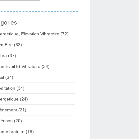
gories
ergétique, Elevation Vibratoire
(72)
en Etre
(63)
bra
(37)
lan Eveil Et Vibratoire
(34)
eil
(34)
ditation
(34)
ergétique
(24)
ènement
(21)
érison
(20)
lan Vibratoire
(18)