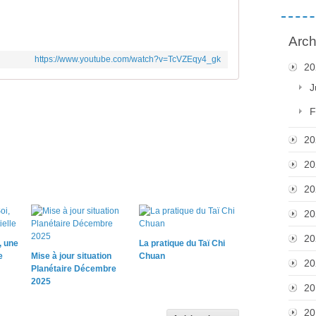
Arch
https://www.youtube.com/watch?v=TcVZEqy4_gk
20
J
F
20
20
20
20
20
, une
La pratique du Taï Chi
e
Mise à jour situation
Chuan
20
Planétaire Décembre
2025
20
20