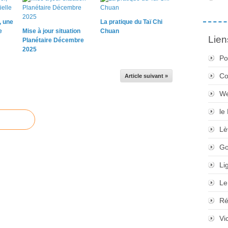
, une
La pratique du Taï Chi
e
Mise à jour situation
Chuan
Lien
Planétaire Décembre
2025
Po
Co
Article suivant »
We
le
Lè
Go
Li
Le
Ré
Vi