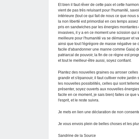
Et bien il faut rêver de cette paix et cette harmon
vient de pas très reluisant pour l'humanité, savo
intérieure (tout ce qui fait de nous ce que nous
la non liberté est primordial en ces temps assez
pris en sandwiches par les énergies montantes e
invasives, il y a en ce moment une scission qui 
meilleure pour l'humanité va se démarquer et va é
ainsi que tout l'égrégore de masse négative se
facile d'abandonner une manne comme Gaia) don
patriarcal de pouvoir, la fin de ce règne est prog
et tout le meilleur-être aussi, soyez confiant.
Plantez des nouvelles graines ou arroser celles
grandir et s'épanouir, il faut cultiver notre jard
les nouvelles possibilités, celles qui sont telleme
présenter, soyez ouverts aux nouvelles énergies, 
facile en ce moment, je sais bien) faites ce que
l'esprit, et le reste suivra.
Je mets en lien une déclaration de non consente
Je vous envois plein de belles choses et les pl
Sandrine de la Source