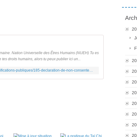
Arch
20
J
F
umaine. Nation Universelle des Êtres Humains (NUEH) Tu es
es droits humains, alors tu peux publier ici un...
20
https://placedeshumains.com/index.php/notifications-publiques/185-declaration-de-non-consentement-3
20
20
20
20
20
20
20