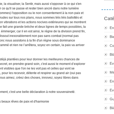
ie, la visualiser, la Sentir, mais aussi s'opposer à ce qui s'en
ir ce qu'il se passe et rester bien ancré dans notre lumière
 sommes) l'opposition ou le non consentement à la non paix et
 rudes sur tous nos plans, nous sommes très très ballottés et
Caté
n vibrations et les actions nocives extérieures qui se montrent
se fait une grande brèche et deux lignes de temps possibles, la
En
mmerger, car il en est ainsi, le règne de la division prend fin,
 dissout inexorablement non pas sans combat (normal pas
Bi
c nous assistons à la fin d'un règne sous dominance
rammé et rien ne l’arrêtera, soyez en certain, la paix va arriver
Co
Bi
 déjà plantées pour leur donner les meilleures chances de
Ev
in secret, en prendre grand soin, c'est aussi le moment d’explorer
nt visibles que l'on ne les voit pas et celles qui vont se
Mé
pour les recevoir, détente et respirer au grand air (oui pas
 vous aimez, créez des choses, innovez, soyez libres dans
En
Ev
ment, c'est une belle déclaration à notre souveraineté.
Gu
us beaux rêves de paix et d'harmonie
Bi