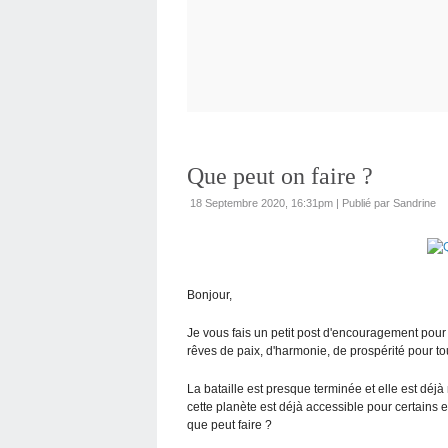
Que peut on faire ?
18 Septembre 2020, 16:31pm
|
Publié par Sandrine
Bonjour,
Je vous fais un petit post d'encouragement pour 
rêves de paix, d'harmonie, de prospérité pour t
La bataille est presque terminée et elle est déjà
cette planète est déjà accessible pour certains et
que peut faire ?