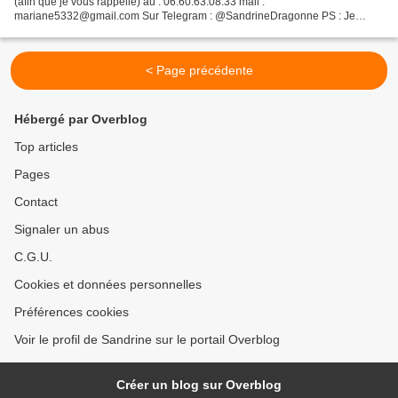
(afin que je vous rappelle) au : 06.60.63.08.33 mail :
mariane5332@gmail.com Sur Telegram : @SandrineDragonne PS : Je
n'interviens pas sur le physique et problème de santé (mais...
< Page précédente
Hébergé par Overblog
Top articles
Pages
Contact
Signaler un abus
C.G.U.
Cookies et données personnelles
Préférences cookies
Voir le profil de Sandrine sur le portail Overblog
Créer un blog sur Overblog