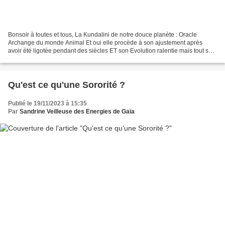
Bonsoir à toutes et tous, La Kundalini de notre douce planète : Oracle
Archange du monde Animal Et oui elle procède à son ajustement après
avoir été ligotée pendant des siècles ET son Evolution ralentie mais tout se
dénoue, les plans subtiles deviennent...
Qu'est ce qu'une Sororité ?
Publié le 19/11/2023 à 15:35
Par
Sandrine Veilleuse des Energies de Gaïa