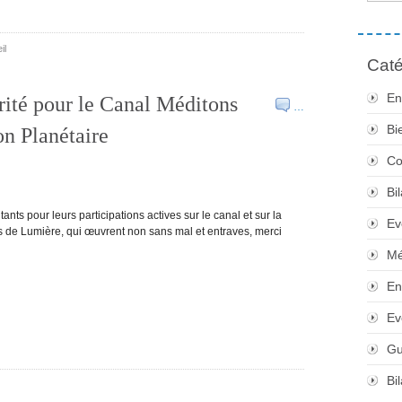
il
Caté
En
ité pour le Canal Méditons
…
Bi
on Planétaire
Co
Bi
ants pour leurs participations actives sur le canal et sur la
Ev
ers de Lumière, qui œuvrent non sans mal et entraves, merci
Mé
En
Ev
Gu
Bi