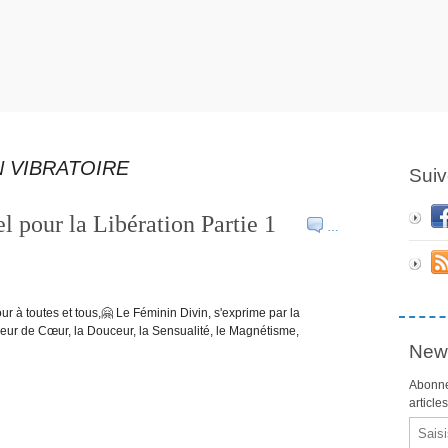
 VIBRATOIRE
Suiv
l pour la Libération Partie 1
…
r à toutes et tous,🤗 Le Féminin Divin, s'exprime par la
ndeur de Cœur, la Douceur, la Sensualité, le Magnétisme,
News
Abonne
article
Email