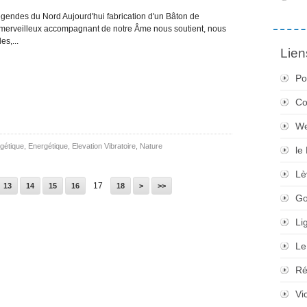
égendes du Nord Aujourd'hui fabrication d'un Bâton de
 merveilleux accompagnant de notre Âme nous soutient, nous
es,...
Lien
Po
Co
We
gétique
,
Energétique, Elevation Vibratoire
,
Nature
le
Lè
17
13
14
15
16
18
>
>>
Go
Li
Le
Ré
Vi