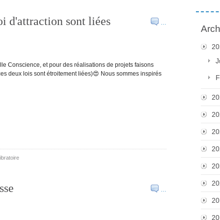
i d'attraction sont liées
…
Arch
20
J
le Conscience, et pour des réalisations de projets faisons
 (ces deux lois sont étroitement liées)😍 Nous sommes inspirés
F
20
20
20
20
ibratoire
20
20
sse
…
20
20