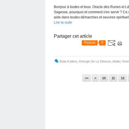
Bonjour à toutes et tous. Oracle des Runes et L
Sagesse, pourquoi et comment s'en servir ? Ce
aide dans toutes démarches et oeuvres spirituell
Lire la suite
Partager cet article
Repost
0
Boite A Idées
,
Energie De La Déesse
,
Atelier
,
Ener
<<
<
10
11
12