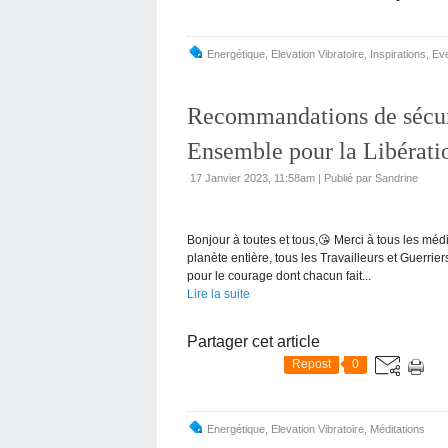
Energétique, Elevation Vibratoire
,
Inspirations
,
Eve
Recommandations de sécur
Ensemble pour la Libérati
17 Janvier 2023, 11:58am
|
Publié par Sandrine
Bonjour à toutes et tous,😘 Merci à tous les médit
planète entière, tous les Travailleurs et Guerri
pour le courage dont chacun fait...
Lire la suite
Partager cet article
Repost
0
Energétique, Elevation Vibratoire
,
Méditations