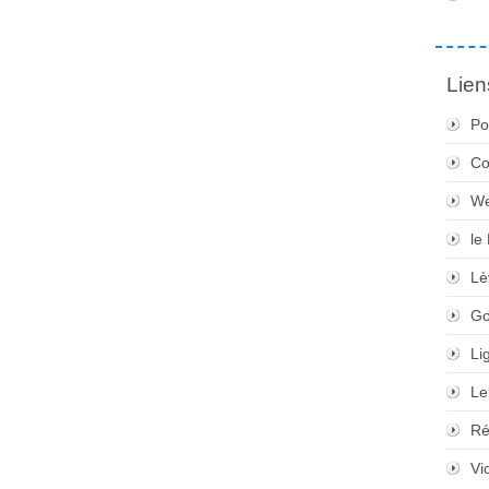
Lien
Po
Co
We
le
Lè
Go
Li
Le
Ré
Vi