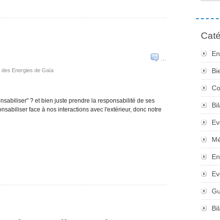
Caté
En
…
Bi
e des Energies de Gaïa
Co
nsabiliser" ? et bien juste prendre la responsabilité de ses
Bi
sabiliser face à nos interactions avec l'extérieur, donc notre
Ev
Mé
En
Ev
Gu
Bi