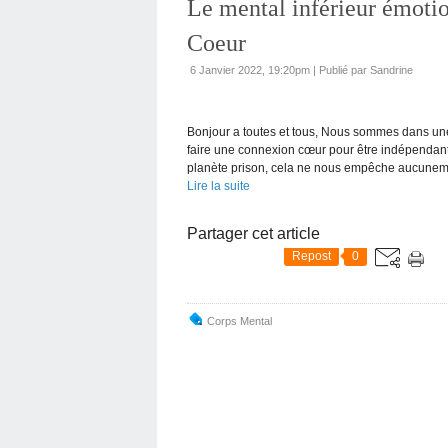
Le mental inférieur émoti
Coeur
6 Janvier 2022, 19:20pm
|
Publié par Sandrine
Bonjour a toutes et tous, Nous sommes dans un
faire une connexion cœur pour être indépenda
planète prison, cela ne nous empêche aucuneme
Lire la suite
Partager cet article
Repost
0
Corps Mental