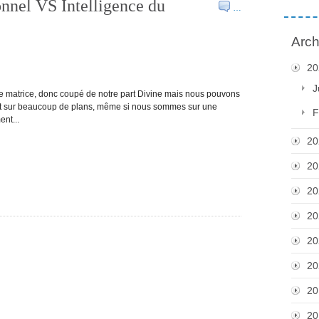
onnel VS Intelligence du
…
Arch
20
J
e matrice, donc coupé de notre part Divine mais nous pouvons
nt sur beaucoup de plans, même si nous sommes sur une
F
nt...
20
20
20
20
20
20
20
20