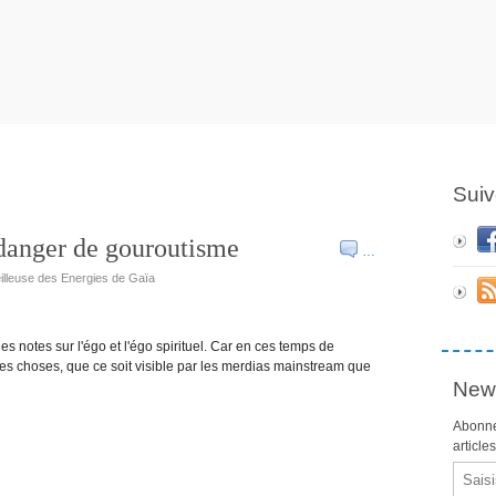
Suiv
: danger de gouroutisme
…
eilleuse des Energies de Gaïa
s notes sur l'égo et l'égo spirituel. Car en ces temps de
 choses, que ce soit visible par les merdias mainstream que
News
Abonne
article
Email