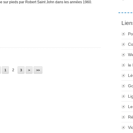
ise sur pieds par Robert Saint John dans les années 1960.
Lien
Po
Co
We
le
2
1
3
>
>>
Lè
Go
Li
Le
Ré
Vi