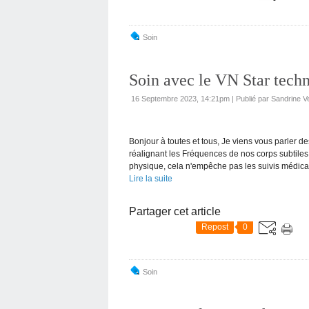
Soin
Soin avec le VN Star tech
16 Septembre 2023, 14:21pm
|
Publié par Sandrine V
Bonjour à toutes et tous, Je viens vous parler 
réalignant les Fréquences de nos corps subtiles
physique, cela n'empêche pas les suivis médicau
Lire la suite
Partager cet article
Repost
0
Soin