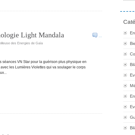
Caté
En
nologie Light Mandala
…
Bi
eilleuse des Energies de Gaïa
Co
des séances VN Star pour la guérison plus physique en
Bi
 avec les Lumières Violettes qui va soulager le corps
x...
Ev
Mé
En
Ev
Gu
Bi