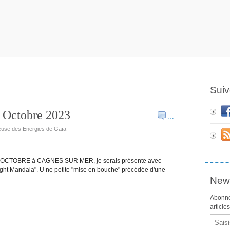
Suiv
1 Octobre 2023
…
lleuse des Energies de Gaïa
 21 OCTOBRE à CAGNES SUR MER, je serais présente avec
"Light Mandala". U ne petite "mise en bouche" précédée d'une
News
..
Abonne
article
Email