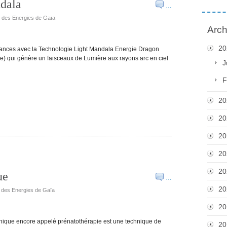
ndala
…
e des Energies de Gaïa
Arch
20
séances avec la Technologie Light Mandala Energie Dragon
e) qui génère un faisceaux de Lumière aux rayons arc en ciel
J
F
20
20
20
20
20
ue
…
20
e des Energies de Gaïa
20
hique encore appelé prénatothérapie est une technique de
20