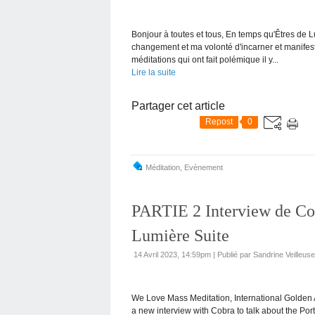
Bonjour à toutes et tous, En temps qu'Êtres de 
changement et ma volonté d'incarner et manifes
méditations qui ont fait polémique il y...
Lire la suite
Partager cet article
Repost
0
Méditation
,
Evènement
PARTIE 2 Interview de Cob
Lumière Suite
14 Avril 2023, 14:59pm
|
Publié par Sandrine Veilleus
We Love Mass Meditation, International Golden
a new interview with Cobra to talk about the Portal