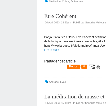
Méditation
,
Cobra
,
Evènement
Etre Cohérent
20 Avril 2023, 13:30pm
|
Publié par Sandrine Veilleus
Bonjour à toutes et tous, Etre Cohérent définitio
de la logique dans ses idées et ses actes, être
https://www.larousse.fr/dictionnaires/francais
Lire la suite
Partager cet article
Repost
0
Ancrage
,
Eveil
La méditation de masse et 
14 Avril 2023, 15:19pm
|
Publié par Sandrine Veilleus