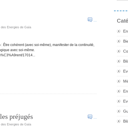
Caté
…
e des Energies de Gaïa
En
Bi
n : Être cohérent (avec soi-même), manifester de la continuité,
 logique avec soi-même.
Co
/coh%C3%A9rent/17014...
Bi
Ev
Mé
En
Ev
Gu
les préjugés
…
Bi
e des Energies de Gaïa