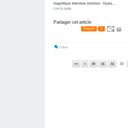
magnifique Interview, Hoshino : Ouais,...
Lire la suite
Partager cet article
Repost
0
Cobra
10
20
33
<<
<
30
31
32