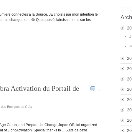
Lumière connectés à la Source, JE choisis par mon intention le
Arch
ter ce changement. 😍 Quelques éclaircissements sur les
20
J
F
20
20
20
ra Activation du Portail de
20
…
20
e des Energies de Gaïa
20
20
 Age Group, and Prepare for Change Japan Official organized
 of Light Activation. Special thanks to ... Suite de cette
20