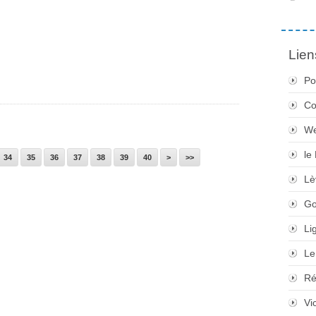
Lien
Po
Co
We
le
50
60
34
35
36
37
38
39
40
>
>>
Lè
Go
Li
Le
Ré
Vi